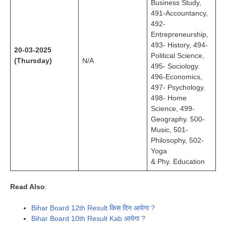
Business Study,
491-Accountancy,
492-
Entrepreneurship,
493- History, 494-
20-03-2025
Political Science,
(Thursday)
N/A
495- Sociology.
496-Economics,
497- Psychology.
498- Home
Science, 499-
Geography. 500-
Music, 501-
Philosophy, 502-
Yoga
& Phy. Education
Read Also
:
Bihar Board 12th Result किस दिन आयेगा ?
Bihar Board 10th Result Kab आयेगा ?