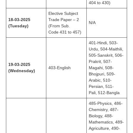
404 to 430)
Elective Subject
18-03-2025
Trade Paper – 2
N/A
(Tuesday)
(From Sub.
Code 431 to 457)
401-Hindi, 503-
Urdu, 504-Maithili,
505-Sanskrit, 506-
Prakrit, 507-
19-03-2025
403-English
Magahi, 508-
(Wednesday)
Bhojpuri, 509-
Arabic, 510-
Persian, 511-
Pali, 512-Bangla
485-Physics, 486-
Chemistry, 487-
Biology, 488-
Mathematics, 489-
Agriculture, 490-