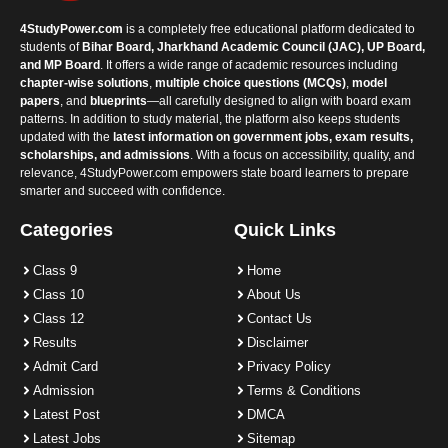
4StudyPower.com
is a completely free educational platform dedicated to
students of
Bihar Board, Jharkhand Academic Council (JAC), UP Board,
and MP Board
. It offers a wide range of academic resources including
chapter-wise solutions
,
multiple choice questions (MCQs)
,
model
papers
, and
blueprints
—all carefully designed to align with board exam
patterns. In addition to study material, the platform also keeps students
updated with the
latest information on government jobs, exam results,
scholarships, and admissions
. With a focus on accessibility, quality, and
relevance, 4StudyPower.com empowers state board learners to prepare
smarter and succeed with confidence.
Categories
Quick Links
Class 9
Home
Class 10
About Us
Class 12
Contact Us
Results
Disclaimer
Admit Card
Privacy Policy
Admission
Terms & Conditions
Latest Post
DMCA
Latest Jobs
Sitemap