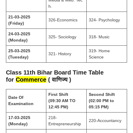
h.
21-03-2025
326-Economics
324- Psychology
(Friday)
24-03-2025
325- Sociology
318- Music
(Monday)
25-03-2025
319- Home
321- History
(Tuesday)
Science
Class 11th Bihar Board Time Table
for
Commerce
( वाणिज्य )
First Shift
Second Shift
Date Of
(09:30 AM TO
(02:00 PM to
Examination
12:45 PM)
05:15 PM)
17-03-2025
218-
220-Accountancy
(Monday)
Entrepreneurship