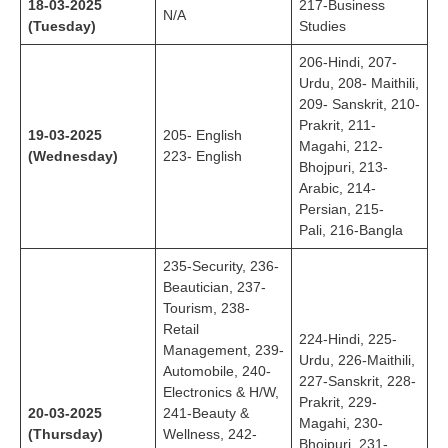
18-03-2025
217-Business
N/A
(Tuesday)
Studies
206-Hindi, 207-
Urdu, 208- Maithili,
209- Sanskrit, 210-
Prakrit, 211-
19-03-2025
205- English
Magahi, 212-
(Wednesday)
223- English
Bhojpuri, 213-
Arabic, 214-
Persian, 215-
Pali, 216-Bangla
235-Security, 236-
Beautician, 237-
Tourism, 238-
Retail
224-Hindi, 225-
Management, 239-
Urdu, 226-Maithili,
Automobile, 240-
227-Sanskrit, 228-
Electronics & H/W,
Prakrit, 229-
20-03-2025
241-Beauty &
Magahi, 230-
(Thursday)
Wellness, 242-
Bhojpuri, 231-