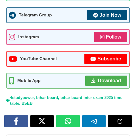
Join Now
Telegram Group
Follow
Instagram
Subscribe
YouTube Channel
Download
Mobile App
4studypower
,
bihar board
,
bihar board inter exam 2025 time
table
,
BSEB