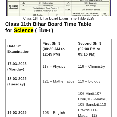
Class 11th Bihar Board Exam Time Table 2025
Class 11th Bihar Board Time Table
for
Science
( विज्ञान )
First Shift
Second Shift
Date Of
(09:30 AM to
(02:00 PM to
Examination
12:45 PM)
05:15 PM)
17-03-2025
117 – Physics
118 – Chemistry
(Monday)
18-03-2025
121 – Mathematics
119 – Biology
(Tuesday)
106-Hindi,107-
Urdu,108-Maithili,
109-Sanskrit,110-
Prakriti,111-
19-03-2025
105 – English
Magahi,112-