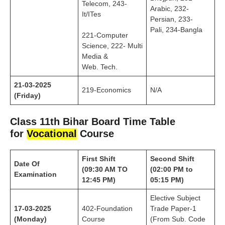
Telecom, 243-
Arabic, 232-
It/ITes
Persian, 233-
Pali, 234-Bangla
221-Computer
Science, 222- Multi
Media &
Web. Tech.
21-03-2025
219-Economics
N/A
(Friday)
Class 11th Bihar Board Time Table
for
Vocational
Course
First Shift
Second Shift
Date Of
(09:30 AM TO
(02:00 PM to
Examination
12:45 PM)
05:15 PM)
Elective Subject
17-03-2025
402-Foundation
Trade Paper-1
(Monday)
Course
(From Sub. Code