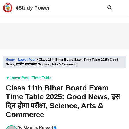
Skip
4Study Power
to
content
Me
Home
»
Latest Post
»
Class 11th Bihar Board Exam Time Table 2025: Good
News, इस दिन होगा परीक्षा, Science, Arts & Commerce
Latest Post
,
Time Table
Class 11th Bihar Board Exam
Time Table 2025: Good News, इस
दिन होगा परीक्षा, Science, Arts &
Commerce
By
Monika Kumari