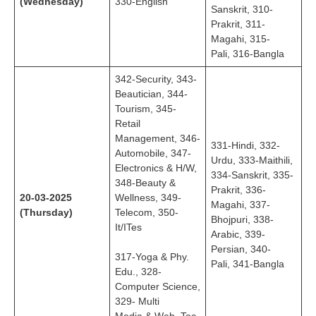
(Wednesday)
330-English
Sanskrit, 310-
Prakrit, 311-
Magahi, 315-
Pali, 316-Bangla
342-Security, 343-
Beautician, 344-
Tourism, 345-
Retail
Management, 346-
331-Hindi, 332-
Automobile, 347-
Urdu, 333-Maithili,
Electronics & H/W,
334-Sanskrit, 335-
348-Beauty &
Prakrit, 336-
20-03-2025
Wellness, 349-
Magahi, 337-
(Thursday)
Telecom, 350-
Bhojpuri, 338-
It/ITes
Arabic, 339-
Persian, 340-
317-Yoga & Phy.
Pali, 341-Bangla
Edu., 328-
Computer Science,
329- Multi
Media & Web. Tec