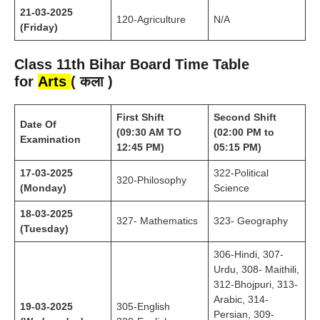
21-03-2025
120-Agriculture
N/A
(Friday)
Class 11th Bihar Board Time Table
for
Arts
( कला )
First Shift
Second Shift
Date Of
(09:30 AM TO
(02:00 PM to
Examination
12:45 PM)
05:15 PM)
17-03-2025
322-Political
320-Philosophy
(Monday)
Science
18-03-2025
327- Mathematics
323- Geography
(Tuesday)
306-Hindi, 307-
Urdu, 308- Maithili,
312-Bhojpuri, 313-
Arabic, 314-
19-03-2025
305-English
Persian, 309-