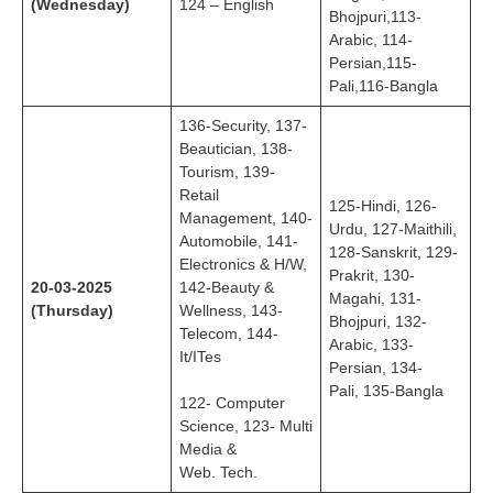
(Wednesday)
124 – English
Bhojpuri,113-
Arabic, 114-
Persian,115-
Pali,116-Bangla
136-Security, 137-
Beautician, 138-
Tourism, 139-
Retail
125-Hindi, 126-
Management, 140-
Urdu, 127-Maithili,
Automobile, 141-
128-Sanskrit, 129-
Electronics & H/W,
Prakrit, 130-
20-03-2025
142-Beauty &
Magahi, 131-
(Thursday)
Wellness, 143-
Bhojpuri, 132-
Telecom, 144-
Arabic, 133-
It/ITes
Persian, 134-
Pali, 135-Bangla
122- Computer
Science, 123- Multi
Media &
Web. Tech.